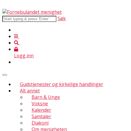
Søk
Logg inn
Gudstjenester og kirkelige handlinger
Alt annet
Barn & Unge
Voksne
Kalender
Samtaler
Diakoni
Om menigheten