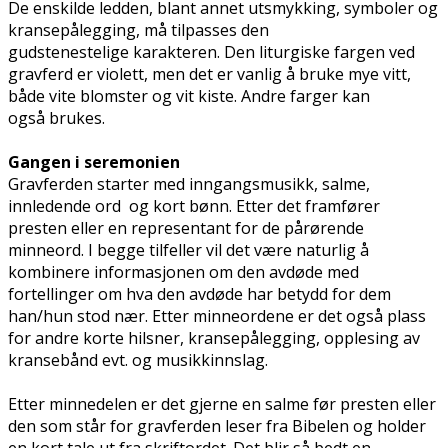
De enskilde ledden, blant annet utsmykking, symboler og
kransepålegging, må tilpasses den
gudstenestelige karakteren. Den liturgiske fargen ved
gravferd er violett, men det er vanlig å bruke mye vitt,
både vite blomster og vit kiste. Andre farger kan
også brukes.
Gangen i seremonien
Gravferden starter med inngangsmusikk, salme,
innledende ord og kort bønn. Etter det framfører
presten eller en representant for de pårørende
minneord. I begge tilfeller vil det være naturlig å
kombinere informasjonen om den avdøde med
fortellinger om hva den avdøde har betydd for dem
han/hun stod nær. Etter minneordene er det også plass
for andre korte hilsner, kransepålegging, opplesing av
kransebånd evt. og musikkinnslag.
Etter minnedelen er det gjerne en salme før presten eller
den som står for gravferden leser fra Bibelen og holder
en kort tale ut fra skriftordet. Det blir så bedt en