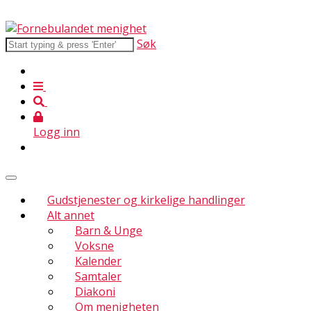
Søk
Logg inn
Gudstjenester og kirkelige handlinger
Alt annet
Barn & Unge
Voksne
Kalender
Samtaler
Diakoni
Om menigheten