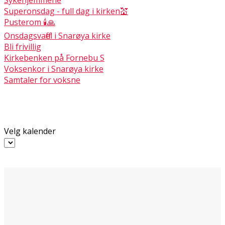
Superonsdag - full dag i kirken💒
Pusterom 🕯🙏
Onsdagsvaffel i Snarøya kirke
Bli frivillig
Kirkebenken på Fornebu S
Voksenkor i Snarøya kirke
Samtaler for voksne
Velg kalender