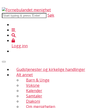
Søk
Logg inn
Gudstjenester og kirkelige handlinger
Alt annet
Barn & Unge
Voksne
Kalender
Samtaler
Diakoni
Om menigheten