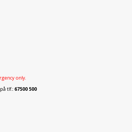
rgency only.
å tlf.:
67500 500