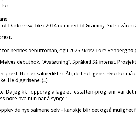
 for
bane
 of Darkness», ble i 2014 nominert til Grammy. Siden våren
prest,
r for hennes debutroman, og i 2025 skrev Tore Renberg fø
 Melves debutbok, "Avstøtning". Språket! Så intenst. Prosjekt
 prest. Hun er salmedikter. Åh, de teologene. Hvorfor må de 
e. Heldiggrisene. (...)
e. Da jeg fikk i oppdrag å lage et festaften-program, var det 
oss høre hva hun har å synge."
opplev de nye salmene selv - kanskje blir det også mulighet 