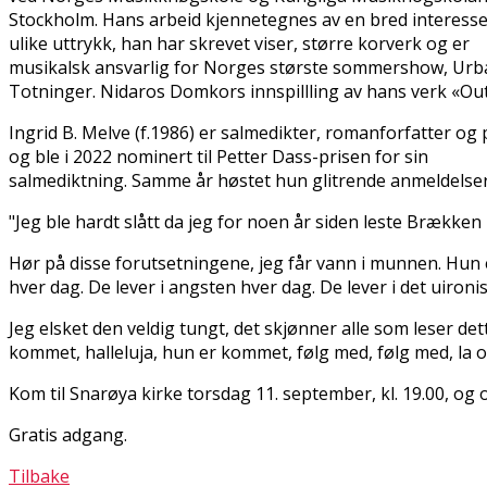
Stockholm. Hans arbeid kjennetegnes av en bred interesse
ulike uttrykk, han har skrevet viser, større korverk og er
musikalsk ansvarlig for Norges største sommershow, Ur
Totninger. Nidaros Domkors innspillling av hans verk «Out
Ingrid B. Melve (f.1986) er salmedikter, romanforfatter og 
og ble i 2022 nominert til Petter Dass-prisen for sin
salmediktning. Samme år høstet hun glitrende anmeldelse
"Jeg ble hardt slått da jeg for noen år siden leste Brækken
Hør på disse forutsetningene, jeg får vann i munnen. Hun er
hver dag. De lever i angsten hver dag. De lever i det uironisk
Jeg elsket den veldig tungt, det skjønner alle som leser dett
kommet, halleluja, hun er kommet, følg med, følg med, la 
Kom til Snarøya kirke torsdag 11. september, kl. 19.00, og 
Gratis adgang.
Tilbake