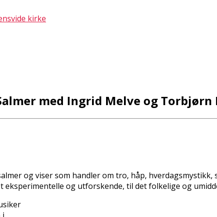
ensvide kirke
- Salmer med Ingrid Melve og Torbjørn
almer og viser som handler om tro, håp, hverdagsmystikk, 
et eksperimentelle og utforskende, til det folkelige og umidd
usiker
 i