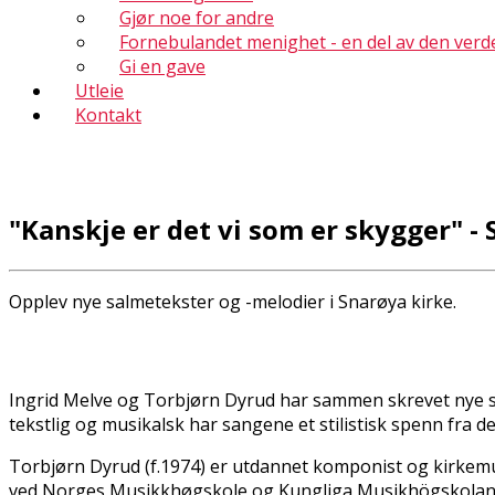
Gjør noe for andre
Fornebulandet menighet - en del av den verd
Gi en gave
Utleie
Kontakt
"Kanskje er det vi som er skygger" 
Opplev nye salmetekster og -melodier i Snarøya kirke.
Ingrid Melve og Torbjørn Dyrud har sammen skrevet nye s
tekstlig og musikalsk har sangene et stilistisk spenn fra d
Torbjørn Dyrud (f.1974) er utdannet komponist og kirkem
ved Norges Musikkhøgskole og Kungliga Musikhögskolan