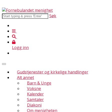
Søk
Logg inn
Gudstjenester og kirkelige handlinger
Alt annet
Barn & Unge
Voksne
Kalender
Samtaler
Diakoni
Om menigheten