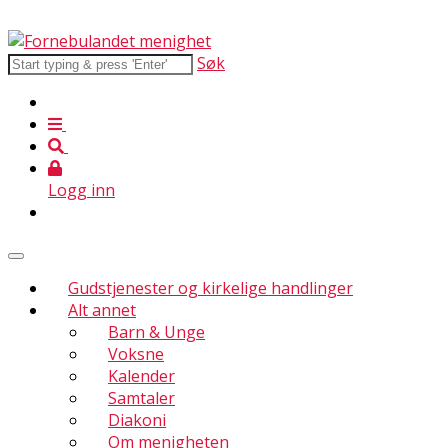
Søk
Logg inn
Gudstjenester og kirkelige handlinger
Alt annet
Barn & Unge
Voksne
Kalender
Samtaler
Diakoni
Om menigheten