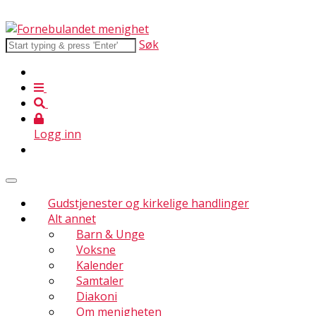
Søk
Logg inn
Gudstjenester og kirkelige handlinger
Alt annet
Barn & Unge
Voksne
Kalender
Samtaler
Diakoni
Om menigheten