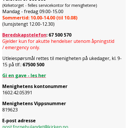
(Kirketorget - felles servicekontor for menighetene)
Mandag - fredag 09.00-15.00
Sommertid: 10.00-14.00 (til 10.08)
(lunsjstengt 12.00-12.30)
Beredskapstelefon
:
67 500 570
Gjelder kun for akutte hendelser utenom åpningstid
/ emergency only.
Utleiespørsmål rettes til menigheten på ukedager, kl. 9-
15 på tlf.:
67500 500
Gi en gave - les her
Menighetens kontonummer
1602.42.05391
Menighetens Vippsnummer
819623
E-post adresse
post.fornebulandet@kirken.no